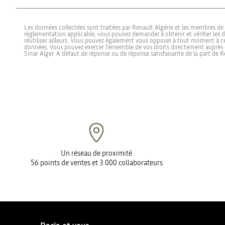
Contactez votre distributeur qui prendra en charge votre véhicu
Les données collectées sont traitées par Renault Algérie et les membres d
réglementation applicable, vous pouvez demander à obtenir et vérifier les 
réutiliser ailleurs. Vous pouvez également vous opposer à tout moment à ce
données. Vous pouvez exercer l’ensemble de vos droits directement auprès d
Smar Alger. A défaut de réponse ou de réponse satisfaisante de la part de R
Un réseau de proximité
56 points de ventes et 3 000 collaborateurs