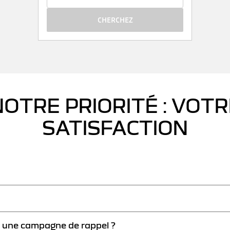
CHERCHEZ
NOTRE PRIORITÉ : VOTR
SATISFACTION
ntiel risque en matière de sécurité ou de règlementation, le rappel des véh
r et le cas échéant ou réaligner gratuitement leurs véhicules par un repr
ar une campagne de rappel ?
icat d'immatriculation, ou encore au bas de votre pare-brise, il contient 17 