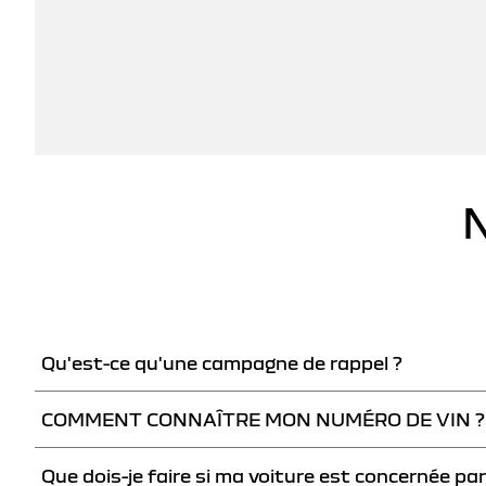
Qu'est-ce qu'une campagne de rappel ?
COMMENT CONNAÎTRE MON NUMÉRO DE VIN ?
Lorsque la marque Dacia identifie un produit présentant un pote
sont prévenus par courrier recommandé de façon à faire contrôle
Que dois-je faire si ma voiture est concernée p
VIN (Vehicule Identification Number) est inscrit sur votre certif