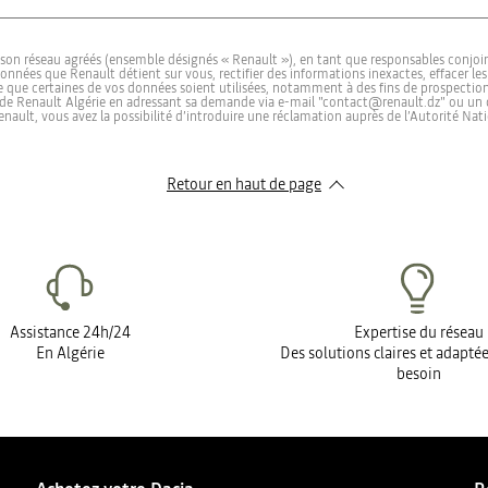
le gratuitement et dans les meilleurs délais.
e son réseau agréés (ensemble désignés « Renault »), en tant que responsables conj
données que Renault détient sur vous, rectifier des informations inexactes, effacer 
 que certaines de vos données soient utilisées, notamment à des fins de prospection 
e Renault Algérie en adressant sa demande via e-mail "contact@renault.dz" ou un cou
enault, vous avez la possibilité d’introduire une réclamation auprès de l’Autorité Na
Retour en haut de page​
Assistance 24h/24
Expertise du réseau
En Algérie
Des solutions claires et adapté
besoin