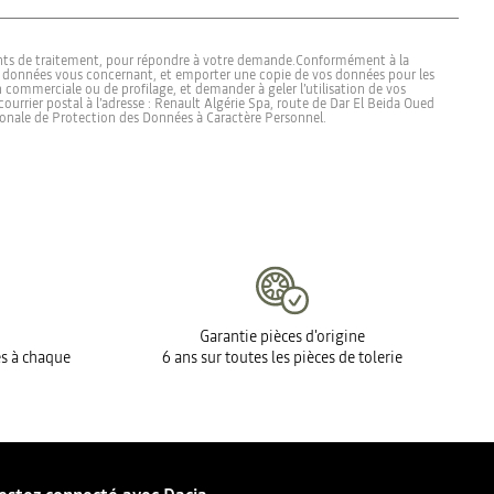
oints de traitement, pour répondre à votre demande.Conformément à la
les données vous concernant, et emporter une copie de vos données pour les
commerciale ou de profilage, et demander à geler l’utilisation de vos
rrier postal à l’adresse : Renault Algérie Spa, route de Dar El Beida Oued
tionale de Protection des Données à Caractère Personnel.
Garantie pièces d'origine
es à chaque
6 ans sur toutes les pièces de tolerie