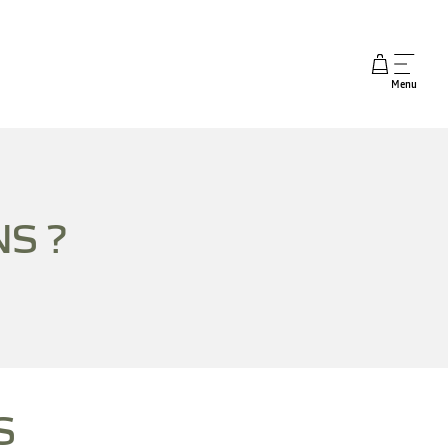
Menu
S ?
S