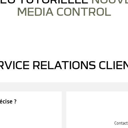
MEDIA CONTROL
be est désactivé. Autorisez le dépôt de cookies social pour accéder au co
TOUT REFUSER
TOUT ACCEPTER
RVICE RELATIONS CLIE
cise ?
Contact